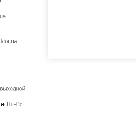
6
.ua
lcor.ua
: выходной
и:
Пн-Вс: