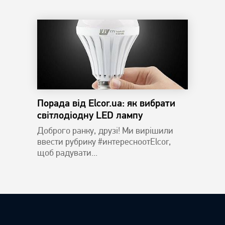
Порада від Elcor.ua: як вибрати
світлодіодну LED лампу
Доброго ранку, друзі! Ми вирішили
ввести рубрику #интересноотElcor,
щоб радувати...