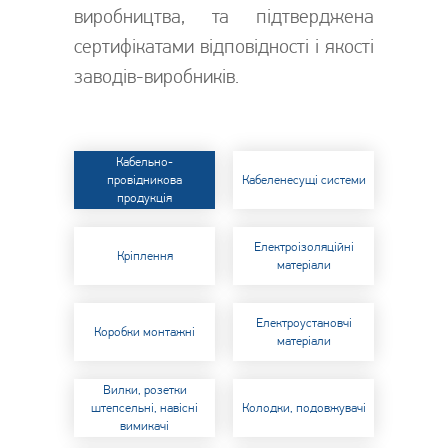
виробництва, та підтверджена
сертифікатами відповідності і якості
заводів-виробників.
Кабельно-
провідникова
Кабеленесущі системи
продукція
Електроізоляційні
Кріплення
матеріали
Електроустановчі
Коробки монтажні
матеріали
Вилки, розетки
штепсельні, навісні
Колодки, подовжувачі
вимикачі